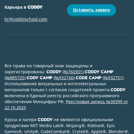
Карьера в
CODDY
Оставить заявку
hr@coddyschool.com
Все права на товарный знак защищены и
зарегистрированы:
(
№760301
),
CODDY
CODDY CAMP
(
№885725
),
(
№932740
),
(
№932751
).
CODY CAMP
CODE CAMP
Использование визуальных и интеллектуальных
материалов только с согласия создателей проекта.
CODDY
включена в Единый реестр российского программного
обеспечения Минцифры РФ.
Реестровая запись №30399 от
22.10.2025
Курсы и лагеря
не являются официальными
CODDY
продуктами MIT Media Lab
®
, Mojang
®
, Roblox
®
, Epic
Games
®
, Unity
®
, CodeСombat
®
, Crytek
®
, Apple
®
, Blender
®
,